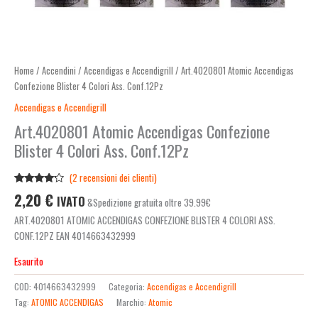
Home
/
Accendini
/
Accendigas e Accendigrill
/ Art.4020801 Atomic Accendigas
Confezione Blister 4 Colori Ass. Conf.12Pz
Accendigas e Accendigrill
Art.4020801 Atomic Accendigas Confezione
Blister 4 Colori Ass. Conf.12Pz
(
2
recensioni dei clienti)
Valutato
2
2,20
€
IVATO
&Spedizione gratuita oltre 39.99€
4.00
su
5 su
ART.4020801 ATOMIC ACCENDIGAS CONFEZIONE BLISTER 4 COLORI ASS.
base di
recensioni
CONF.12PZ EAN 4014663432999
Esaurito
COD:
4014663432999
Categoria:
Accendigas e Accendigrill
Tag:
ATOMIC ACCENDIGAS
Marchio:
Atomic