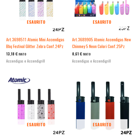
ESAURITO
ESAURITO
Art.3698511 Atomic Mini Accendigas
Art.3689905 Atomic Accendigas New
Bbq Festival Glitter Zebra Conf.24Pz
Chinmey 5 Neon Colori Conf.25Pz
13,18
€
0,61
€
IVATO
IVATO
Accendigas e Accendigrill
Accendigas e Accendigrill
ESAURITO
ESAURITO