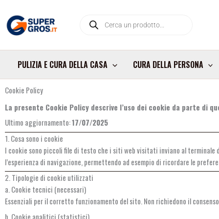
Vai
Products
al
search
contenuto
PULIZIA E CURA DELLA CASA
CURA DELLA PERSONA
Cookie Policy
La presente Cookie Policy descrive l’uso dei cookie da parte di q
Ultimo aggiornamento:
17/07/2025
1. Cosa sono i cookie
I cookie sono piccoli file di testo che i siti web visitati inviano al termina
l’esperienza di navigazione, permettendo ad esempio di ricordare le preferen
2. Tipologie di cookie utilizzati
a. Cookie tecnici (necessari)
Essenziali per il corretto funzionamento del sito. Non richiedono il consenso
b. Cookie analitici (statistici)