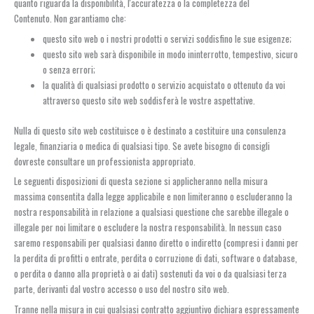
quanto riguarda la disponibilità, l'accuratezza o la completezza del
Contenuto. Non garantiamo che:
questo sito web o i nostri prodotti o servizi soddisfino le sue esigenze;
questo sito web sarà disponibile in modo ininterrotto, tempestivo, sicuro
o senza errori;
la qualità di qualsiasi prodotto o servizio acquistato o ottenuto da voi
attraverso questo sito web soddisferà le vostre aspettative.
Nulla di questo sito web costituisce o è destinato a costituire una consulenza
legale, finanziaria o medica di qualsiasi tipo. Se avete bisogno di consigli
dovreste consultare un professionista appropriato.
Le seguenti disposizioni di questa sezione si applicheranno nella misura
massima consentita dalla legge applicabile e non limiteranno o escluderanno la
nostra responsabilità in relazione a qualsiasi questione che sarebbe illegale o
illegale per noi limitare o escludere la nostra responsabilità. In nessun caso
saremo responsabili per qualsiasi danno diretto o indiretto (compresi i danni per
la perdita di profitti o entrate, perdita o corruzione di dati, software o database,
o perdita o danno alla proprietà o ai dati) sostenuti da voi o da qualsiasi terza
parte, derivanti dal vostro accesso o uso del nostro sito web.
Tranne nella misura in cui qualsiasi contratto aggiuntivo dichiara espressamente