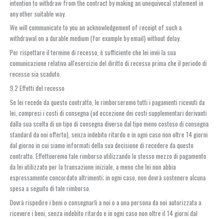
intention to withdraw from the contract by making an unequivocal statement in
any other suitable way.
We will communicate to you an acknowledgement of receipt of such a
withdrawal on a durable medium (for example by email) without delay.
Per rispettare il termine di recesso, è sufficiente che lei invii la sua
comunicazione relativa all'esercizio del diritto di recesso prima che il periodo di
recesso sia scaduto.
9.2 Effetti del recesso
Se lei recede da questo contratto, le rimborseremo tutti i pagamenti ricevuti da
lei, compresi i costi di consegna (ad eccezione dei costi supplementari derivanti
dalla sua scelta di un tipo di consegna diverso dal tipo meno costoso di consegna
standard da noi offerto), senza indebito ritardo e in ogni caso non oltre 14 giorni
dal giorno in cui siamo informati della sua decisione di recedere da questo
contratto. Effettueremo tale rimborso utilizzando lo stesso mezzo di pagamento
da lei utilizzato per la transazione iniziale, a meno che lei non abbia
espressamente concordato altrimenti; in ogni caso, non dovrà sostenere alcuna
spesa a seguito di tale rimborso.
Dovrà rispedire i beni o consegnarli a noi o a una persona da noi autorizzata a
ricevere i beni, senza indebito ritardo e in ogni caso non oltre il 14 giorni dal