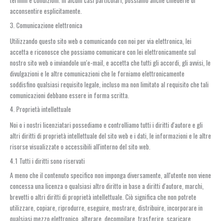
termini e condizioni. In alcuni casi particolari, possiamo anche chiederle di
acconsentire esplicitamente.
3. Comunicazione elettronica
Utilizzando questo sito web o comunicando con noi per via elettronica, lei
accetta e riconosce che possiamo comunicare con lei elettronicamente sul
nostro sito web o inviandole un'e-mail, e accetta che tutti gli accordi, gli avvisi, le
divulgazioni e le altre comunicazioni che le forniamo elettronicamente
soddisfino qualsiasi requisito legale, incluso ma non limitato al requisito che tali
comunicazioni debbano essere in forma scritta.
4. Proprietà intellettuale
Noi o i nostri licenziatari possediamo e controlliamo tutti i diritti d'autore e gli
altri diritti di proprietà intellettuale del sito web e i dati, le informazioni e le altre
risorse visualizzate o accessibili all'interno del sito web.
4.1 Tutti i diritti sono riservati
A meno che il contenuto specifico non imponga diversamente, all'utente non viene
concessa una licenza o qualsiasi altro diritto in base a diritti d'autore, marchi,
brevetti o altri diritti di proprietà intellettuale. Ciò significa che non potrete
utilizzare, copiare, riprodurre, eseguire, mostrare, distribuire, incorporare in
qualsiasi mezzo elettronico, alterare, decompilare, trasferire, scaricare,