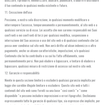
utilizzare, riprodurre, memorizzare, adattare, pubblicare, tradurre e distribuire
il tuo contenuto in qualsiasi media esistente o futuro.
11. Cessazione dell'uso
Possiamo, a nostra sola discrezione, in qualsiasi momento modificare o
interrompere l'accesso, temporaneamente o permanentemente, al sito web o a
qualsiasi servizio su di esso. Lei accetta che non saremo responsabili nei Suoi
confronti o nei confronti di terzi per qualsiasi modifica, sospensione o
interruzione del Suo accesso o uso del sito web o di qualsiasi contenuto che Lei
possa aver condiviso sul sito web. Non avrà diritto ad alcun indennizzo o altro
pagamento, anche se alcune caratteristiche, impostazioni, e/o qualsiasi
Contenuto che lei ha contribuito o su cui ha fatto affidamento, sono
permanentemente persi. Non può eludere o bypassare, o tentare di eludere o
bypassare, qualsiasi misura di restrizione di accesso sul nostro sito web.
12. Garanzie e responsabilità
Niente in questa sezione limiterà o escluderà qualsiasi garanzia implicita per
legge che sarebbe illegale limitare o escludere. Questo sito web e tutti i
contenuti del sito web sono forniti su una base " così com'è " e " come
disponibile " e possono includere imprecisioni o errori tipografici. Decliniamo
espressamente tutte le garanzie di qualsiasi tipo, sia espresse che implicite, per