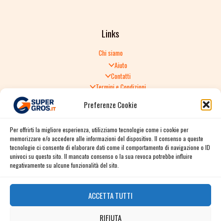
Links
Chi siamo
Aiuto
Contatti
Termini e Condizioni
Informativa sulla Privacy
Preferenze Cookie
Politica di Reso
TERMINI E CONDIZIONI GENERALI DI VENDITA
Per offrirti la migliore esperienza, utilizziamo tecnologie come i cookie per
Spedizione e consegna
memorizzare e/o accedere alle informazioni del dispositivo. Il consenso a queste
Informativa sulla Privacy
tecnologie ci consente di elaborare dati come il comportamento di navigazione o ID
Cookie Policy
univoci su questo sito. Il mancato consenso o la sua revoca potrebbe influire
Story
negativamente su alcune funzionalità del sito.
Contact
ACCETTA TUTTI
Facebook
RIFIUTA