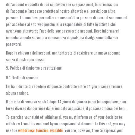
dell'account e accetta di non condividere le sue password, le informazioni
dell'account o l'accesso protetto al nostro sito web o ai servizi con altre
persone. Lei non deve permettere a nessun'altra persona di usare il suo account
per accedere al sito web perché lei è responsabile di tutte le attività che
avvengono attraverso l'uso delle sue password o account. Deve informarci
immediatamente se viene a conoscenza di qualsiasi divulgazione della sua
password.
Dopo la chiusura dell'account, non tenterete di registrare un nuovo account
senza il nostro permesso.
9. Politica di rimborso e restituzione
9.1 Diritto di recesso
Lei ha il diritto di recedere da questo contratto entro 14 giorni senza fornire
alcuna ragione.
Il periodo di recesso scadrà dopo 14 giorni dal giorno in cui lei acquisisce, o un
terzo diverso dal corriere da lei indicato acquisisce, il possesso fisico dei beni.
To exercise your right of withdrawal, you must inform us of your decision to
withdraw from this contract by an unequivocal statement. To this end, you may
use the
withdrawal function available
. You are, however, free to express your