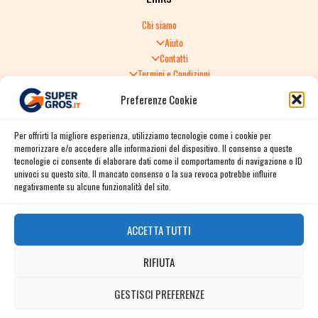
Chi siamo
Aiuto
Contatti
Termini e Condizioni
Informativa sulla Privacy
Preferenze Cookie
Politica di Reso
TERMINI E CONDIZIONI GENERALI DI VENDITA
Per offrirti la migliore esperienza, utilizziamo tecnologie come i cookie per
Spedizione e consegna
memorizzare e/o accedere alle informazioni del dispositivo. Il consenso a queste
Informativa sulla Privacy
tecnologie ci consente di elaborare dati come il comportamento di navigazione o ID
Cookie Policy
univoci su questo sito. Il mancato consenso o la sua revoca potrebbe influire
Story
negativamente su alcune funzionalità del sito.
Contact
ACCETTA TUTTI
Facebook
RIFIUTA
Instagram
Twitter / X
GESTISCI PREFERENZE
Contact us
Linkedin