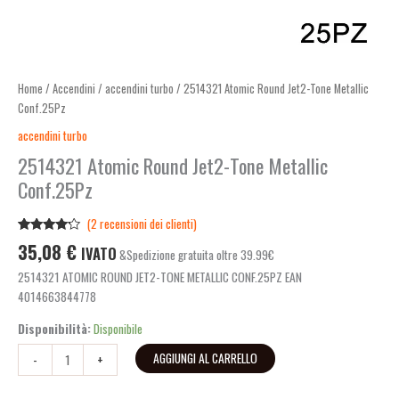
Home
/
Accendini
/
accendini turbo
/ 2514321 Atomic Round Jet2-Tone Metallic
Conf.25Pz
accendini turbo
2514321 Atomic Round Jet2-Tone Metallic
Conf.25Pz
(
2
recensioni dei clienti)
Valutato
2
35,08
€
IVATO
&Spedizione gratuita oltre 39.99€
4.00
su
5 su
2514321 ATOMIC ROUND JET2-TONE METALLIC CONF.25PZ EAN
base di
recensioni
4014663844778
Disponibilità:
Disponibile
AGGIUNGI AL CARRELLO
-
+