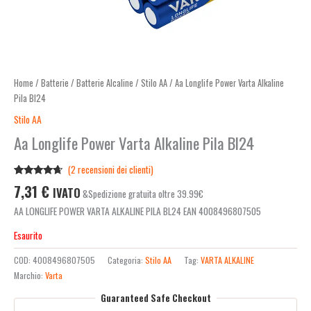
Home
/
Batterie
/
Batterie Alcaline
/
Stilo AA
/ Aa Longlife Power Varta Alkaline
Pila Bl24
Stilo AA
Aa Longlife Power Varta Alkaline Pila Bl24
(
2
recensioni dei clienti)
Valutato
2
7,31
€
IVATO
&Spedizione gratuita oltre 39.99€
4.50
su 5
su base
AA LONGLIFE POWER VARTA ALKALINE PILA BL24 EAN 4008496807505
di
recensioni
Esaurito
COD:
4008496807505
Categoria:
Stilo AA
Tag:
VARTA ALKALINE
Marchio:
Varta
Guaranteed Safe Checkout