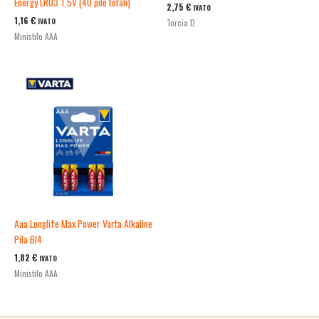
Energy LR03 1,5V (40 pile totali)
2,75
€
IVATO
1,16
€
IVATO
Torcia D
Ministilo AAA
Aaa Longlife Max Power Varta Alkaline
Pila Bl4
1,82
€
IVATO
Ministilo AAA