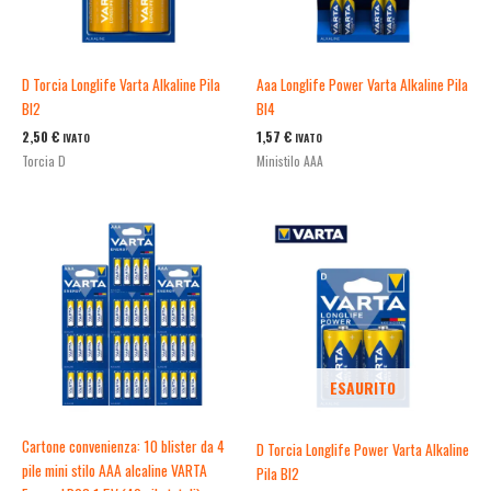
D Torcia Longlife Varta Alkaline Pila
Aaa Longlife Power Varta Alkaline Pila
Bl2
Bl4
2,50
€
1,57
€
IVATO
IVATO
Torcia D
Ministilo AAA
ESAURITO
Cartone convenienza: 10 blister da 4
D Torcia Longlife Power Varta Alkaline
pile mini stilo AAA alcaline VARTA
Pila Bl2