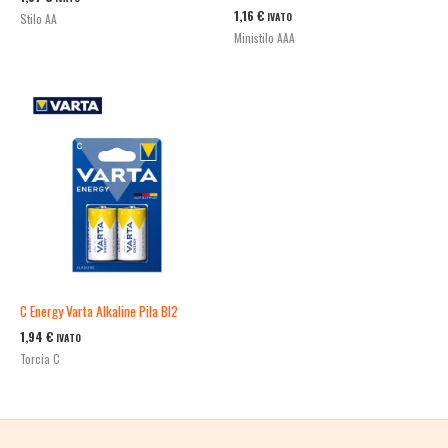
1,16
€
IVATO
Stilo AA
Ministilo AAA
C Energy Varta Alkaline Pila Bl2
1,94
€
IVATO
Torcia C