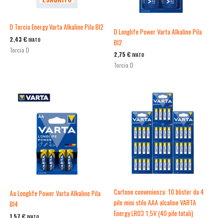
D Torcia Energy Varta Alkaline Pila Bl2
D Longlife Power Varta Alkaline Pila
2,43
€
IVATO
Bl2
Torcia D
2,75
€
IVATO
Torcia D
Cartone convenienza: 10 blister da 4
Aa Longlife Power Varta Alkaline Pila
pile mini stilo AAA alcaline VARTA
Bl4
Energy LR03 1,5V (40 pile totali)
1,57
€
IVATO