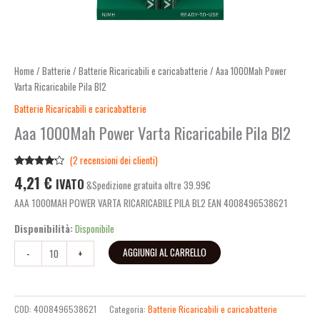
Home
/
Batterie
/
Batterie Ricaricabili e caricabatterie
/ Aaa 1000Mah Power
Varta Ricaricabile Pila Bl2
Batterie Ricaricabili e caricabatterie
Aaa 1000Mah Power Varta Ricaricabile Pila Bl2
(
2
recensioni dei clienti)
Valutato
2
4,21
€
IVATO
&Spedizione gratuita oltre 39.99€
4.00
su
5 su
AAA 1000MAH POWER VARTA RICARICABILE PILA BL2 EAN 4008496538621
base di
recensioni
Disponibilità:
Disponibile
AGGIUNGI AL CARRELLO
-
+
COD:
4008496538621
Categoria:
Batterie Ricaricabili e caricabatterie