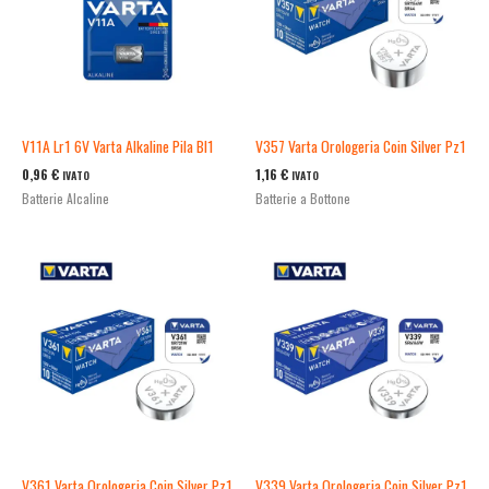
V11A Lr1 6V Varta Alkaline Pila Bl1
V357 Varta Orologeria Coin Silver Pz1
0,96
€
1,16
€
IVATO
IVATO
Batterie Alcaline
Batterie a Bottone
V361 Varta Orologeria Coin Silver Pz1
V339 Varta Orologeria Coin Silver Pz1