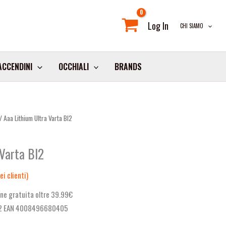
Log In
CHI SIAMO
ACCENDINI
OCCHIALI
BRANDS
/ Aaa Lithium Ultra Varta Bl2
 Varta Bl2
i clienti)
ne gratuita oltre 39.99€
L2 EAN 4008496680405