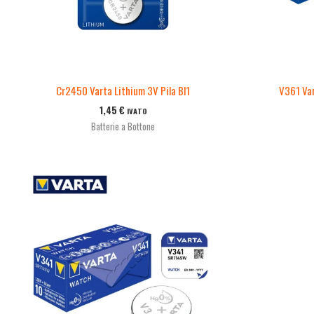
Cr2450 Varta Lithium 3V Pila Bl1
V361 Var
1,45
€
IVATO
Batterie a Bottone