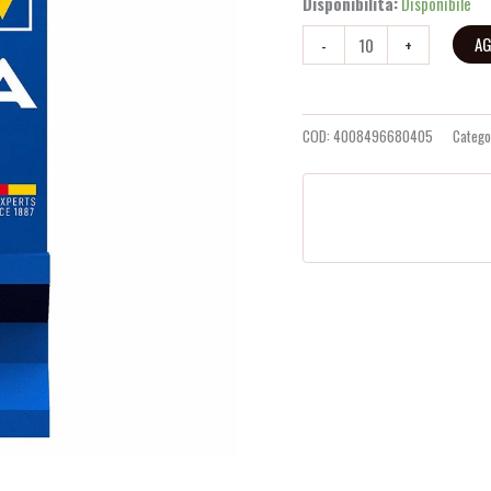
Disponibilità:
Disponibile
AG
-
+
COD:
4008496680405
Catego