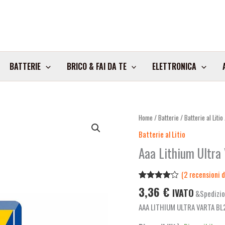
BATTERIE
BRICO & FAI DA TE
ELETTRONICA
Aaa
Home
/
Batterie
/
Batterie al Litio
Lithium
Batterie al Litio
Ultra
Aaa Lithium Ultra
Varta
Bl2
(
2
recensioni de
quantità
Valutato
2
3,36
€
IVATO
&Spedizio
4.00
su
5 su
AAA LITHIUM ULTRA VARTA B
base di
recensioni