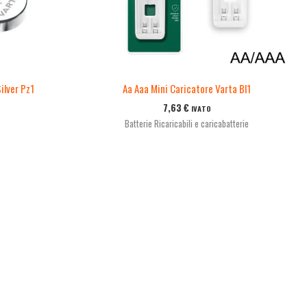
ilver Pz1
Aa Aaa Mini Caricatore Varta Bl1
7,63
€
IVATO
Batterie Ricaricabili e caricabatterie