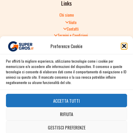
Links
Chi siamo
Aiuto
Contatti
Termini e Condizioni
Informativa sulla Privacy
Preferenze Cookie
Politica di Reso
TERMINI E CONDIZIONI GENERALI DI VENDITA
Per offrirti la migliore esperienza, utilizziamo tecnologie come i cookie per
Spedizione e consegna
memorizzare e/o accedere alle informazioni del dispositivo. Il consenso a queste
Informativa sulla Privacy
tecnologie ci consente di elaborare dati come il comportamento di navigazione o ID
Cookie Policy
univoci su questo sito. Il mancato consenso o la sua revoca potrebbe influire
Story
negativamente su alcune funzionalità del sito.
Contact
ACCETTA TUTTI
Facebook
RIFIUTA
Instagram
Twitter / X
GESTISCI PREFERENZE
Contact us