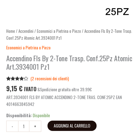
Home
/
Accendini
/
Economici a Pietrina o Piezo
/ Accendino Fls By 2-Tone Trasp.
Conf.25Pz Atomic Art.3934001 Pz1
Economici a Pietrina o Piezo
Accendino Fls By 2-Tone Trasp. Conf.25Pz Atomic
Art.3934001 Pz1
(
2
recensioni dei clienti)
Valutato
2
9,15
€
IVATO
&Spedizione gratuita oltre 39.99€
4.00
su
5 su
ART.3934001 FLS BY ATOMIC ACCENDINO 2-TONE TRAS. CONF.25PZ EAN
base di
recensioni
4014663845942
Disponibilità:
Disponibile
AGGIUNGI AL CARRELLO
-
+