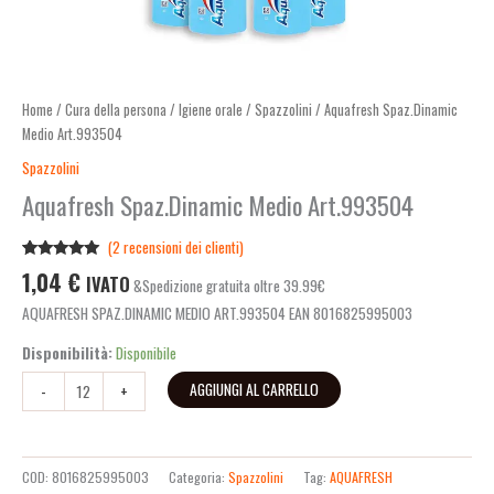
Home
/
Cura della persona
/
Igiene orale
/
Spazzolini
/ Aquafresh Spaz.Dinamic
Medio Art.993504
Spazzolini
Aquafresh Spaz.Dinamic Medio Art.993504
(
2
recensioni dei clienti)
Valutato
2
1,04
€
IVATO
&Spedizione gratuita oltre 39.99€
5.00
su 5
su base di
AQUAFRESH SPAZ.DINAMIC MEDIO ART.993504 EAN 8016825995003
recensioni
Disponibilità:
Disponibile
AGGIUNGI AL CARRELLO
-
+
COD:
8016825995003
Categoria:
Spazzolini
Tag:
AQUAFRESH