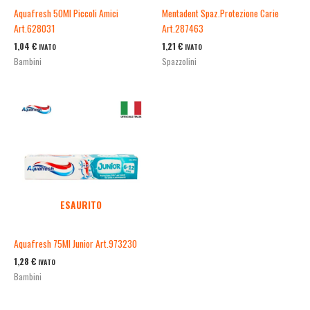
Aquafresh 50Ml Piccoli Amici
Mentadent Spaz.Protezione Carie
Art.628031
Art.287463
1,04
€
1,21
€
IVATO
IVATO
Bambini
Spazzolini
ESAURITO
Aquafresh 75Ml Junior Art.973230
1,28
€
IVATO
Bambini