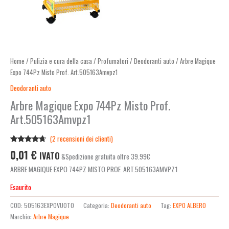
Home
/
Pulizia e cura della casa
/
Profumatori
/
Deodoranti auto
/ Arbre Magique
Expo 744Pz Misto Prof. Art.505163Amvpz1
Deodoranti auto
Arbre Magique Expo 744Pz Misto Prof.
Art.505163Amvpz1
(
2
recensioni dei clienti)
Valutato
2
0,01
€
IVATO
&Spedizione gratuita oltre 39.99€
4.50
su 5
su base
ARBRE MAGIQUE EXPO 744PZ MISTO PROF. ART.505163AMVPZ1
di
recensioni
Esaurito
COD:
505163EXPOVUOTO
Categoria:
Deodoranti auto
Tag:
EXPO ALBERO
Marchio:
Arbre Magique