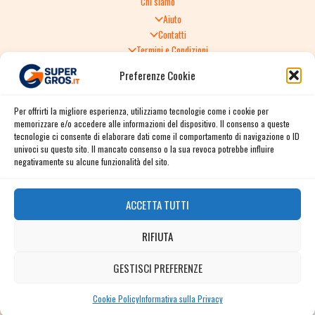
Chi siamo
Aiuto
Contatti
Termini e Condizioni
Informativa sulla Privacy
Preferenze Cookie
Politica di Reso
TERMINI E CONDIZIONI GENERALI DI VENDITA
Per offrirti la migliore esperienza, utilizziamo tecnologie come i cookie per
Spedizione e consegna
memorizzare e/o accedere alle informazioni del dispositivo. Il consenso a queste
Informativa sulla Privacy
tecnologie ci consente di elaborare dati come il comportamento di navigazione o ID
Cookie Policy
univoci su questo sito. Il mancato consenso o la sua revoca potrebbe influire
Story
negativamente su alcune funzionalità del sito.
Contact
ACCETTA TUTTI
Facebook
RIFIUTA
Instagram
Twitter / X
GESTISCI PREFERENZE
Contact us
Linkedin
Cookie Policy
Informativa sulla Privacy
OPEN
CHATY