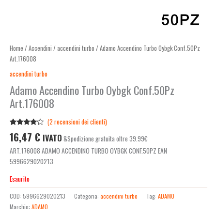
Home
/
Accendini
/
accendini turbo
/ Adamo Accendino Turbo Oybgk Conf.50Pz
Art.176008
accendini turbo
Adamo Accendino Turbo Oybgk Conf.50Pz
Art.176008
(
2
recensioni dei clienti)
Valutato
2
16,47
€
IVATO
&Spedizione gratuita oltre 39.99€
4.00
su
5 su
ART.176008 ADAMO ACCENDINO TURBO OYBGK CONF.50PZ EAN
base di
recensioni
5996629020213
Esaurito
COD:
5996629020213
Categoria:
accendini turbo
Tag:
ADAMO
Marchio:
ADAMO