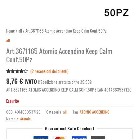
Home
/
all
/ Art.3671165 Atomic Accendino Keep Calm Conf.50Pz
all
Art.3671165 Atomic Accendino Keep Calm
Conf.50Pz
(
2
recensioni dei clienti)
Valutato
2
9,76
€
IVATO
&Spedizione gratuita oltre 39.99€
4.00
su
5 su
ART.3671165 ATOMIC ACCENDINO KEEP CALM CONF.50PZ EAN 4014663537120
base di
recensioni
Esaurito
COD:
4014663537120
Categoria:
all
Tag:
ATOMIC ACCENDINO
Marchio:
Atomic
Guaranteed Safe Checkout