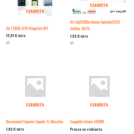
ESAURITO
ESAURITO
Art.Ag550Bordeaux Agenda2025
Sd 128Gb Cl10 Kingston Bl1
Settim. 8X15
12,81
€
1,53
€
IVATO
IVATO
all
all
ESAURITO
ESAURITO
Dermomed Sapone Liquido 1L Muschio
Saugella Intimo 500Ml
1,83
€
Prezzo su richiesta
IVATO