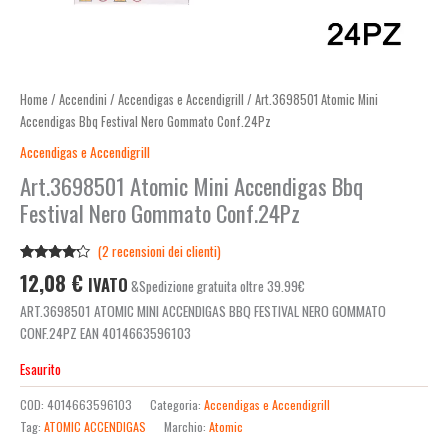
Home
/
Accendini
/
Accendigas e Accendigrill
/ Art.3698501 Atomic Mini
Accendigas Bbq Festival Nero Gommato Conf.24Pz
Accendigas e Accendigrill
Art.3698501 Atomic Mini Accendigas Bbq
Festival Nero Gommato Conf.24Pz
(
2
recensioni dei clienti)
Valutato
2
12,08
€
IVATO
&Spedizione gratuita oltre 39.99€
4.00
su
5 su
ART.3698501 ATOMIC MINI ACCENDIGAS BBQ FESTIVAL NERO GOMMATO
base di
recensioni
CONF.24PZ EAN 4014663596103
Esaurito
COD:
4014663596103
Categoria:
Accendigas e Accendigrill
Tag:
ATOMIC ACCENDIGAS
Marchio:
Atomic