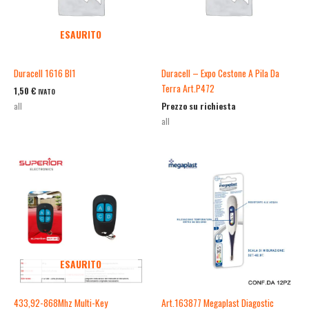
ESAURITO
Duracell 1616 Bl1
Duracell – Expo Cestone A Pila Da
Terra Art.P472
1,50
€
IVATO
Prezzo su richiesta
all
all
ESAURITO
433,92-868Mhz Multi-Key
Art.163877 Megaplast Diagostic