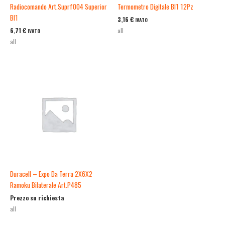
Radiocomando Art.Suprf004 Superior
Termometro Digitale Bl1 12Pz
Bl1
3,16
€
IVATO
6,71
€
all
IVATO
all
Duracell – Expo Da Terra 2X6X2
Ramoku Bilaterale Art.P485
Prezzo su richiesta
all