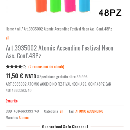
Home
/
all
/ Art.3935002 Atomic Accendino Festival Neon Ass. Conf.48Pz
all
Art.3935002 Atomic Accendino Festival Neon
Ass. Conf.48Pz
(
2
recensioni dei clienti)
Valutato
2
11,50
€
IVATO
&Spedizione gratuita oltre 39.99€
4.00
su
5 su
ART.3935002 ATOMIC ACCENDINO FESTIVAL NEON ASS. CONF.48PZ EAN
base di
recensioni
4014663393740
Esaurito
COD:
4014663393740
Categoria:
all
Tag:
ATOMIC ACCENDINO
Marchio:
Atomic
Guaranteed Safe Checkout