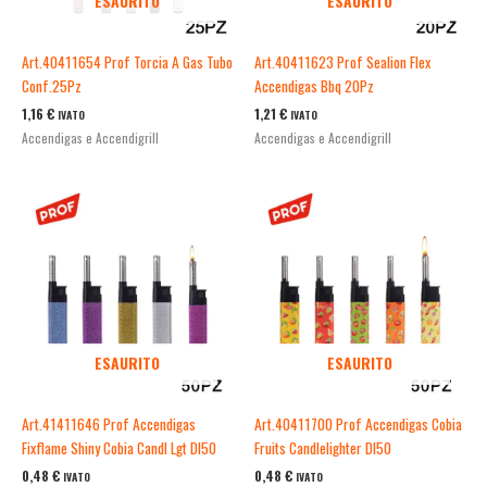
ESAURITO
ESAURITO
Art.40411654 Prof Torcia A Gas Tubo
Art.40411623 Prof Sealion Flex
Conf.25Pz
Accendigas Bbq 20Pz
1,16
€
1,21
€
IVATO
IVATO
Accendigas e Accendigrill
Accendigas e Accendigrill
ESAURITO
ESAURITO
Art.41411646 Prof Accendigas
Art.40411700 Prof Accendigas Cobia
Fixflame Shiny Cobia Candl Lgt Dl50
Fruits Candlelighter Dl50
0,48
€
0,48
€
IVATO
IVATO