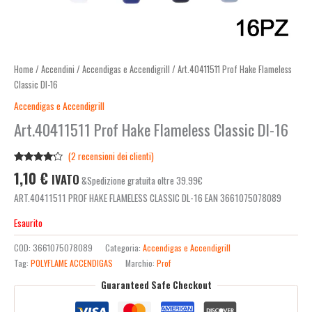
Home
/
Accendini
/
Accendigas e Accendigrill
/ Art.40411511 Prof Hake Flameless
Classic Dl-16
Accendigas e Accendigrill
Art.40411511 Prof Hake Flameless Classic Dl-16
(
2
recensioni dei clienti)
Valutato
2
1,10
€
IVATO
&Spedizione gratuita oltre 39.99€
4.00
su
5 su
ART.40411511 PROF HAKE FLAMELESS CLASSIC DL-16 EAN 3661075078089
base di
recensioni
Esaurito
COD:
3661075078089
Categoria:
Accendigas e Accendigrill
Tag:
POLYFLAME ACCENDIGAS
Marchio:
Prof
Guaranteed Safe Checkout