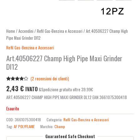
Home
/
Accendini
/
Refil Gas-Benzina e Accessori
/ Art.40506227 Champ High
Pipe Maxi Grinder Dl12
Refil Gas-Benzina e Accessori
Art.40506227 Champ High Pipe Maxi Grinder
Dl12
(
2
recensioni dei clienti)
Valutato
2
2,43
€
IVATO
&Spedizione gratuita oltre 39.99€
4.00
su
5 su
ART.40506227 CHAMP HIGH PIPE MAXI GRINDER DL12 EAN 3661075300418
base di
recensioni
Esaurito
COD:
3661075300418
Categoria:
Refil Gas-Benzina e Accessori
Tag:
AF POLYFLAME
Marchio:
Champ
Guaranteed Safe Checkout