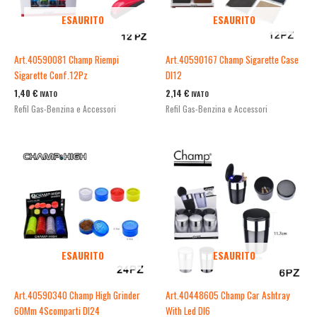
ESAURITO
ESAURITO
Art.40590081 Champ Riempi
Art.40590167 Champ Sigarette Case
Sigarette Conf.12Pz
Dl12
1,40
€
2,14
€
IVATO
IVATO
Refil Gas-Benzina e Accessori
Refil Gas-Benzina e Accessori
ESAURITO
ESAURITO
Art.40590340 Champ High Grinder
Art.40448605 Champ Car Ashtray
60Mm 4Scomparti Dl24
With Led Dl6