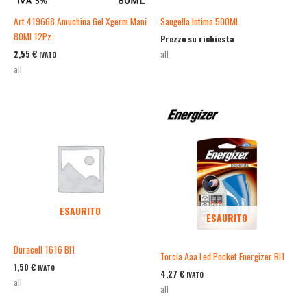
Art.419668 Amuchina Gel Xgerm Mani
Saugella Intimo 500Ml
80Ml 12Pz
Prezzo su richiesta
2,55
€
all
IVATO
all
ESAURITO
ESAURITO
Duracell 1616 Bl1
Torcia Aaa Led Pocket Energizer Bl1
1,50
€
IVATO
4,27
€
IVATO
all
all