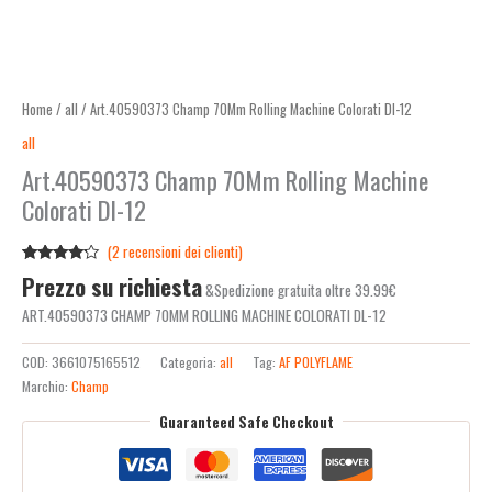
Home
/
all
/ Art.40590373 Champ 70Mm Rolling Machine Colorati Dl-12
all
Art.40590373 Champ 70Mm Rolling Machine
Colorati Dl-12
(
2
recensioni dei clienti)
Valutato
2
Prezzo su richiesta
&Spedizione gratuita oltre 39.99€
4.00
su
5 su
ART.40590373 CHAMP 70MM ROLLING MACHINE COLORATI DL-12
base di
recensioni
COD:
3661075165512
Categoria:
all
Tag:
AF POLYFLAME
Marchio:
Champ
Guaranteed Safe Checkout