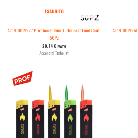
ESAURITO
Art.40804277 Prof Accendino Turbo Fast Food Conf.
Art.40804250 
50Pz
20,74
€
IVATO
Accendini Turbo jet