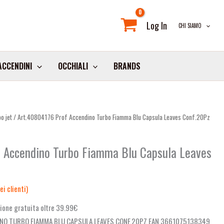
Log In
CHI SIAMO
ACCENDINI
OCCHIALI
BRANDS
o jet
/ Art.40804176 Prof Accendino Turbo Fiamma Blu Capsula Leaves Conf.20Pz
 Accendino Turbo Fiamma Blu Capsula Leaves
i clienti)
ione gratuita oltre 39.99€
NO TURBO FIAMMA BLU CAPSULA LEAVES CONF.20PZ EAN 3661075138349