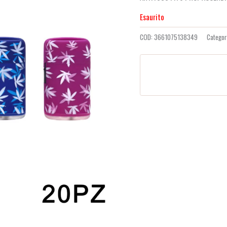
recensioni
Esaurito
COD:
3661075138349
Categor