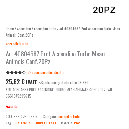
Home
/
Accendini
/
accendini turbo
/ Art.40804687 Prof Accendino Turbo Mean
Animals Conf.20Pz
accendini turbo
Art.40804687 Prof Accendino Turbo Mean
Animals Conf.20Pz
(
2
recensioni dei clienti)
Valutato
2
25,62
€
IVATO
&Spedizione gratuita oltre 39.99€
4.00
su
5 su
ART.40804687 PROF ACCENDINO TURBO MEAN ANIMALS CONF.20PZ EAN
base di
recensioni
3661075295615
Esaurito
COD:
3661075295615
Categoria:
accendini turbo
Tag:
POLYFLAME ACCENDINO TURBO
Marchio:
Prof