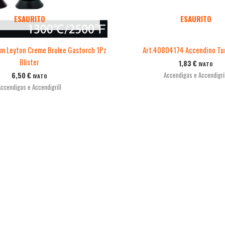
ESAURITO
ESAURITO
m Leyton Creme Brulee Gastorch 1Pz
Art.40804174 Accendino Tu
Blister
1,83
€
IVATO
Accendigas e Accendigril
6,50
€
IVATO
Accendigas e Accendigrill