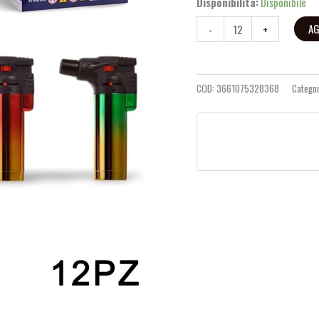
Disponibilità:
Disponibile
AG
-
+
COD:
3661075328368
Catego