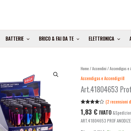
BATTERIE
BRICO & FAI DA TE
ELETTRONICA
Art.41804653
Home
/
Accendini
/
Accendigas e A
Prof
Accendigas e Accendigrill
Anodized
Art.41804653 Prof
Easy
Torch
(
2
recensioni de
Conf.12Pz
Valutato
2
1,83
€
quantità
IVATO
&Spedizion
4.00
su
5 su
ART.41804653 PROF ANODIZE
base di
recensioni