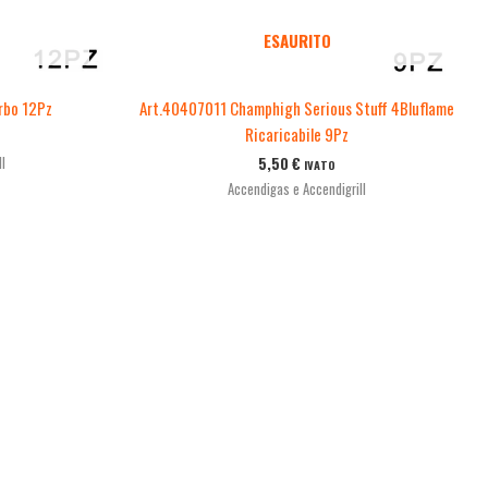
ESAURITO
rbo 12Pz
Art.40407011 Champhigh Serious Stuff 4Bluflame
Ricaricabile 9Pz
l
5,50
€
IVATO
Accendigas e Accendigrill