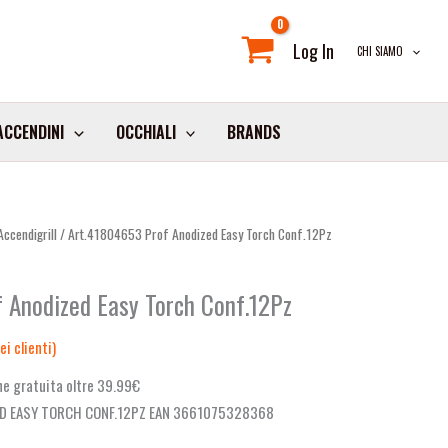
Log In
CHI SIAMO
ACCENDINI
OCCHIALI
BRANDS
ccendigrill
/ Art.41804653 Prof Anodized Easy Torch Conf.12Pz
 Anodized Easy Torch Conf.12Pz
i clienti)
e gratuita oltre 39.99€
D EASY TORCH CONF.12PZ EAN 3661075328368