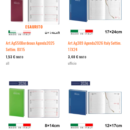
ESAURITO
Art.Ag550Bordeaux Agenda2025
Art.Ag389 Agenda2026 Italy Settim.
Settim. 8X15
17X24
1,53
€
3,40
€
IVATO
IVATO
all
ufficio