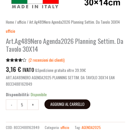
Home
/
ufficio
/ Art.Ag489Nero Agenda2026 Planning Settim. Da Tavolo 30X14
ufficio
Art.Ag489Nero Agenda2026 Planning Settim. Da
Tavolo 30X14
(
2
recensioni dei clienti)
Valutato
2
3,16
€
IVATO
&Spedizione gratuita oltre 39.99€
4.00
su
5 su
ART.AG489NERO AGENDA2025 PLANNING SETTIM. DA TAVOLO 30X14 EAN
base di
recensioni
8033488162849
Disponibilità:
Disponibile
AGGIUNGI AL CARRELLO
-
+
COD:
8033488162849
Categoria:
ufficio
Tag:
AGENDA2025