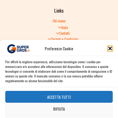
Links
Chi siamo
Aiuto
Contatti
Termini e Condizioni
Informativa sulla Privacy
Preferenze Cookie
Politica di Reso
TERMINI E CONDIZIONI GENERALI DI VENDITA
Per offrirti la migliore esperienza, utilizziamo tecnologie come i cookie per
Spedizione e consegna
memorizzare e/o accedere alle informazioni del dispositivo. Il consenso a queste
Informativa sulla Privacy
tecnologie ci consente di elaborare dati come il comportamento di navigazione o ID
Cookie Policy
univoci su questo sito. Il mancato consenso o la sua revoca potrebbe influire
Story
negativamente su alcune funzionalità del sito.
Contact
ACCETTA TUTTI
Facebook
RIFIUTA
Instagram