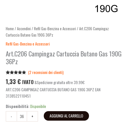
Home
/
Accendini
/
Refil Gas-Benzina e Accessori
/ Art.C206 Campingaz
Cartuccia Butano Gas 190G 36Pz
Refil Gas-Benzina e Accessori
Art.C206 Campingaz Cartuccia Butano Gas 190G
36Pz
(
2
recensioni dei clienti)
Valutato
2
1,33
€
IVATO
&Spedizione gratuita oltre 39.99€
5.00
su 5
su base di
ART.C206 CAMPINGAZ CARTUCCIA BUTANO GAS 190G 36PZ EAN
recensioni
3138522110451
Disponibilità:
Disponibile
AGGIUNGI AL CARRELLO
-
+