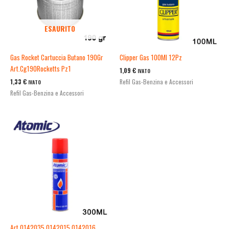
ESAURITO
Gas Rocket Cartuccia Butano 190Gr
Clipper Gas 100Ml 12Pz
Art.Cg190Rocketts Pz1
1,09
€
IVATO
1,33
€
Refil Gas-Benzina e Accessori
IVATO
Refil Gas-Benzina e Accessori
Art.0142035 0142015 0142016