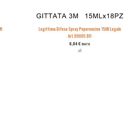
Ml
Legittima Difesa Spray Peperoncino 15Ml Legale
Art.99005 Bl1
6,04
€
IVATO
all