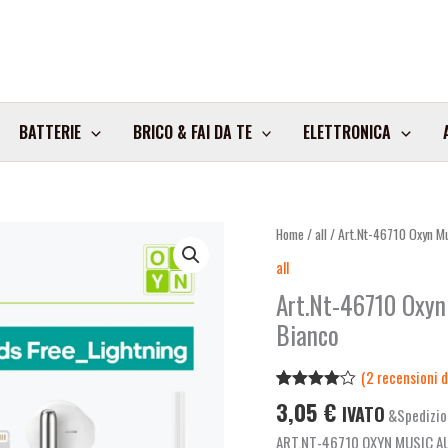
BATTERIE
BRICO & FAI DA TE
ELETTRONICA
Home
/
all
/ Art.Nt-46710 Oxyn Mus
all
Art.Nt-46710 Oxyn 
Bianco
(
2
recensioni de
Valutato
2
3,05
€
IVATO
&Spedizio
4.00
su
5 su
ART.NT-46710 OXYN MUSIC A
base di