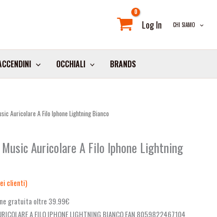
Log In
CHI SIAMO
ACCENDINI
OCCHIALI
BRANDS
ic Auricolare A Filo Iphone Lightning Bianco
Music Auricolare A Filo Iphone Lightning
i clienti)
ne gratuita oltre 39.99€
URICOLARE A FILO IPHONE LIGHTNING BIANCO EAN 8059822467104