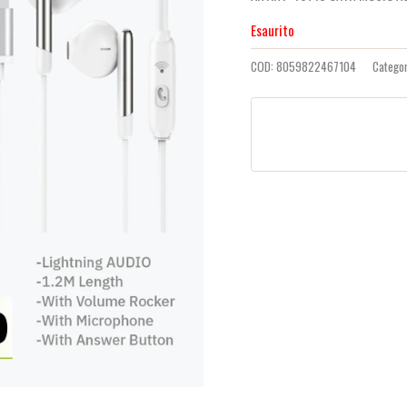
recensioni
Esaurito
COD:
8059822467104
Catego