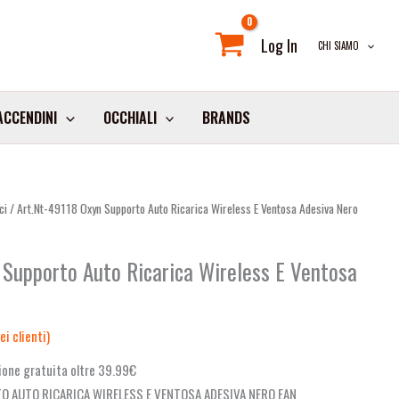
Log In
CHI SIAMO
ACCENDINI
OCCHIALI
BRANDS
ci
/ Art.Nt-49118 Oxyn Supporto Auto Ricarica Wireless E Ventosa Adesiva Nero
 Supporto Auto Ricarica Wireless E Ventosa
i clienti)
one gratuita oltre 39.99€
O AUTO RICARICA WIRELESS E VENTOSA ADESIVA NERO EAN