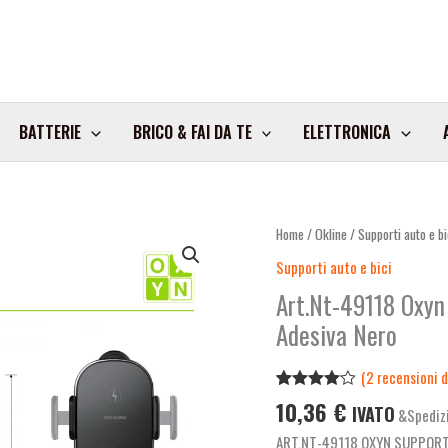
BATTERIE
BRICO & FAI DA TE
ELETTRONICA
Art.Nt-
Home
/
Okline
/
Supporti auto e bi
49118
Supporti auto e bici
Oxyn
Art.Nt-49118 Oxyn
Supporto
Adesiva Nero
Auto
Ricarica
Wireless
(
2
recensioni de
E
Valutato
2
10,36
€
IVATO
&Spedizi
4.00
su
Ventosa
5 su
ART.NT-49118 OXYN SUPPORT
base di