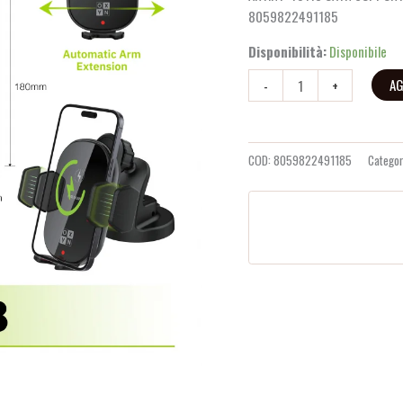
Adesiva
recensioni
8059822491185
Nero
quantità
Disponibilità:
Disponibile
AG
-
+
COD:
8059822491185
Categor