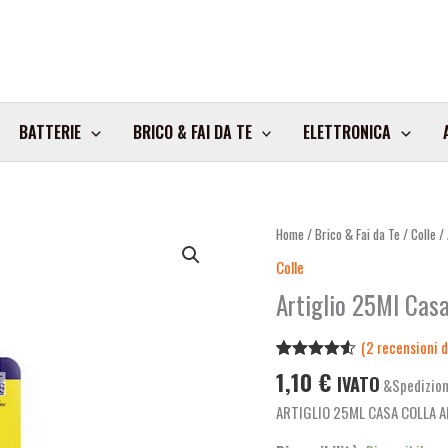
BATTERIE
BRICO & FAI DA TE
ELETTRONICA
Artiglio
Home
/
Brico & Fai da Te
/
Colle
/ 
25Ml
Colle
Casa
Artiglio 25Ml Casa
Colla
Art.Ga091
(
2
recensioni de
1Pz
Valutato
2
1,10
€
quantità
IVATO
&Spedizion
4.50
su 5
su base
ARTIGLIO 25ML CASA COLLA 
di
recensioni