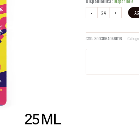
Disponibilità:
Disponibile
AG
-
+
COD:
8003064046016
Catego