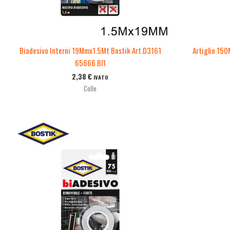
Biadesivo Interni 19Mmx1.5Mt Bostik Art.D3161
Artiglio 150
65666 Bl1
2,38
€
IVATO
Colle