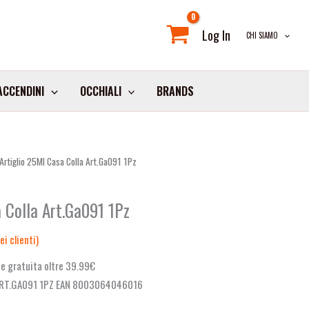
Log In
CHI SIAMO
ACCENDINI
OCCHIALI
BRANDS
Artiglio 25Ml Casa Colla Art.Ga091 1Pz
 Colla Art.Ga091 1Pz
i clienti)
e gratuita oltre 39.99€
ART.GA091 1PZ EAN 8003064046016