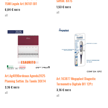
Settim. 8X15
15Ml Legale Art.96101 Bl1
1,53
€
IVATO
6,04
€
IVATO
all
all
ESAURITO
Art.Ag489Bordeaux Agenda2025
Art.163877 Megaplast Diagostic
Planning Settim. Da Tavolo 30X14
Termometro Digitale Bl1 12Pz
3,16
€
IVATO
3,16
€
IVATO
all
all