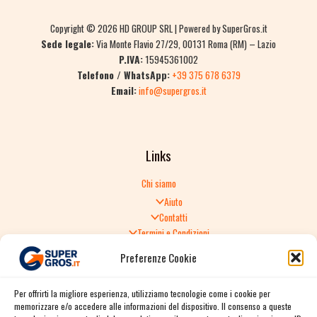
Copyright © 2026 HD GROUP SRL | Powered by SuperGros.it
Sede legale:
Via Monte Flavio 27/29, 00131 Roma (RM) – Lazio
P.IVA:
15945361002
Telefono / WhatsApp:
+39 375 678 6379
Email:
info@supergros.it
Links
Chi siamo
Aiuto
Contatti
Termini e Condizioni
Informativa sulla Privacy
Preferenze Cookie
Politica di Reso
TERMINI E CONDIZIONI GENERALI DI VENDITA
Per offrirti la migliore esperienza, utilizziamo tecnologie come i cookie per
Spedizione e consegna
memorizzare e/o accedere alle informazioni del dispositivo. Il consenso a queste
Informativa sulla Privacy