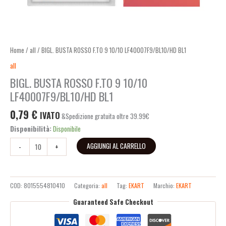
Home
/
all
/ BIGL. BUSTA ROSSO F.TO 9 10/10 LF40007F9/BL10/HD BL1
all
BIGL. BUSTA ROSSO F.TO 9 10/10
LF40007F9/BL10/HD BL1
0,79
€
IVATO
&Spedizione gratuita oltre 39.99€
Disponibilità:
Disponibile
AGGIUNGI AL CARRELLO
-
+
COD:
8015554810410
Categoria:
all
Tag:
EKART
Marchio:
EKART
Guaranteed Safe Checkout