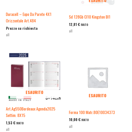
ESAURITO
Duracell – Expo Da Parete 4X1
Sd 128Gb Cl10 Kingston Bl1
Orizzontale Art.484
12,81
€
IVATO
Prezzo su richiesta
all
all
ESAURITO
ESAURITO
Art.Ag550Bordeaux Agenda2025
Forma 100 Matr.80E10034373
Settim. 8X15
10,00
€
IVATO
1,53
€
IVATO
all
all