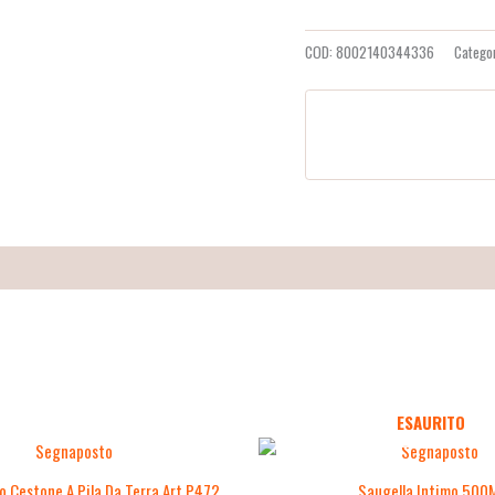
COD:
8002140344336
Catego
ESAURITO
o Cestone A Pila Da Terra Art.P472
Saugella Intimo 500