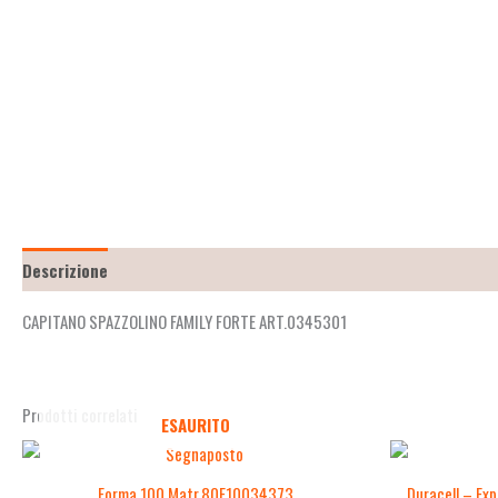
Descrizione
Recensioni (0)
CAPITANO SPAZZOLINO FAMILY FORTE ART.0345301
Prodotti correlati
ESAURITO
Forma 100 Matr.80E10034373
Duracell – Exp