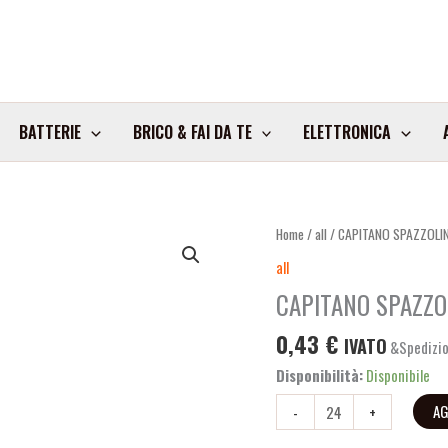
BATTERIE
BRICO & FAI DA TE
ELETTRONICA
CAPITANO
Home
/
all
/ CAPITANO SPAZZOLIN
SPAZZOLINO
all
FAMILY
CAPITANO SPAZZO
FORTE
ART.0345301
0,43
€
IVATO
&Spedizio
quantità
Disponibilità:
Disponibile
AG
-
+