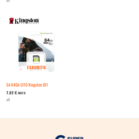
all
ESAURITO
Sd 64Gb Cl10 Kingston Bl1
7,02
€
IVATO
all