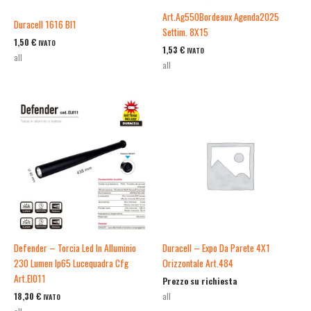
Art.Ag550Bordeaux Agenda2025
Duracell 1616 Bl1
Settim. 8X15
1,50
€
IVATO
1,53
€
IVATO
all
all
Defender – Torcia Led In Alluminio
Duracell – Expo Da Parete 4X1
230 Lumen Ip65 Lucequadra Cfg
Orizzontale Art.484
Art.El011
Prezzo su richiesta
18,30
€
all
IVATO