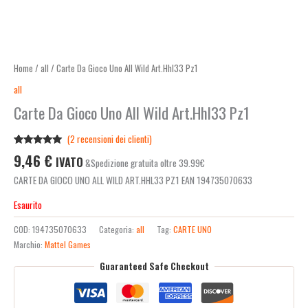
Home
/
all
/ Carte Da Gioco Uno All Wild Art.Hhl33 Pz1
all
Carte Da Gioco Uno All Wild Art.Hhl33 Pz1
(
2
recensioni dei clienti)
Valutato
2
9,46
€
IVATO
&Spedizione gratuita oltre 39.99€
5.00
su 5
su base di
CARTE DA GIOCO UNO ALL WILD ART.HHL33 PZ1 EAN 194735070633
recensioni
Esaurito
COD:
194735070633
Categoria:
all
Tag:
CARTE UNO
Marchio:
Mattel Games
Guaranteed Safe Checkout