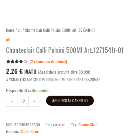
Home
/
all
/ Chanteclair Colli Polsini 500Ml Art.127154It-01
all
Chanteclair Colli Polsini 500Ml Art.127154It-01
(
2
recensioni dei clienti)
Valutato
2
2,26
€
IVATO
&Spedizione gratuita oltre 39.99€
4.00
su
5 su
##CHANTECLAIR COLLI POLSINI 500ML EAN 8015194528539
base di
recensioni
Disponibilità:
Disponibile
AGGIUNGI AL CARRELLO
-
+
COD:
8015194528539
Categoria:
all
Tag:
Chante Clair
Marchio:
Chante Clair