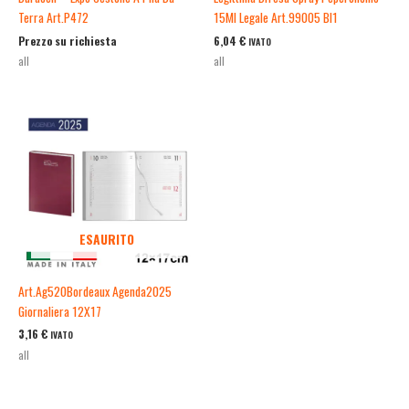
Terra Art.P472
15Ml Legale Art.99005 Bl1
Prezzo su richiesta
6,04
€
IVATO
all
all
ESAURITO
Art.Ag520Bordeaux Agenda2025
Giornaliera 12X17
3,16
€
IVATO
all