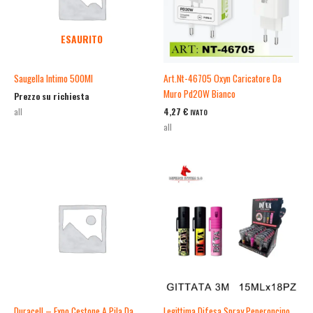
ESAURITO
Saugella Intimo 500Ml
Art.Nt-46705 Oxyn Caricatore Da
Muro Pd20W Bianco
Prezzo su richiesta
4,27
€
all
IVATO
all
Duracell – Expo Cestone A Pila Da
Legittima Difesa Spray Peperoncino