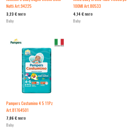
Notti Art.94225
100Ml Art.80533
3,23
€
4,14
€
IVATO
IVATO
Baby
Baby
Pampers Costumino 4 5 11Pz
Art.81764501
7,06
€
IVATO
Baby