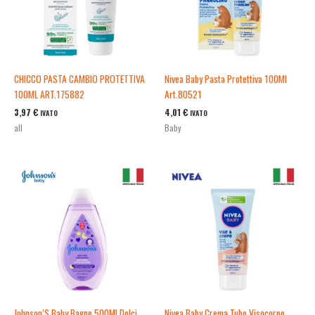
CHICCO PASTA CAMBIO PROTETTIVA
Nivea Baby Pasta Protettiva 100Ml
100ML ART.175882
Art.80521
3,97
€
4,01
€
IVATO
IVATO
all
Baby
Johnson’S Baby Bagno 500Ml Dolci
Nivea Baby Crema Tubo Visocorpo