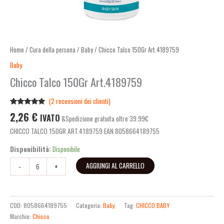
Home
/
Cura della persona
/
Baby
/ Chicco Talco 150Gr Art.4189759
Baby
Chicco Talco 150Gr Art.4189759
(
2
recensioni dei clienti)
Valutato
2
2,26
€
IVATO
&Spedizione gratuita oltre 39.99€
5.00
su 5
su base di
CHICCO TALCO 150GR ART.4189759 EAN 8058664189755
recensioni
Disponibilità:
Disponibile
AGGIUNGI AL CARRELLO
-
+
COD:
8058664189755
Categoria:
Baby
Tag:
CHICCO BABY
Marchio:
Chicco