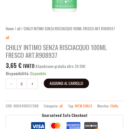
Home
/
all
/ CHILLY INTIMO SENZA RISCIACQUO 100ML FRESCO ART.R908937
all
CHILLY INTIMO SENZA RISCIACQUO 100ML
FRESCO ART.R908937
3,65
€
IVATO
&Spedizione gratuita oltre 39.99€
Disponibilità:
Disponibile
AGGIUNGI AL CARRELLO
-
+
COD:
8002410037388
Categoria:
all
Tag:
INTM CHILLY
Marchio:
Chilly
Guaranteed Safe Checkout