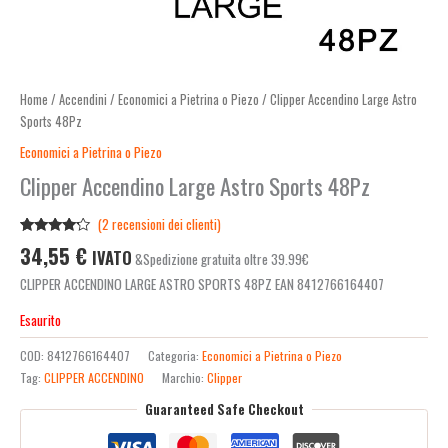
Home
/
Accendini
/
Economici a Pietrina o Piezo
/ Clipper Accendino Large Astro
Sports 48Pz
Economici a Pietrina o Piezo
Clipper Accendino Large Astro Sports 48Pz
(
2
recensioni dei clienti)
Valutato
2
34,55
€
IVATO
&Spedizione gratuita oltre 39.99€
4.00
su
5 su
CLIPPER ACCENDINO LARGE ASTRO SPORTS 48PZ EAN 8412766164407
base di
recensioni
Esaurito
COD:
8412766164407
Categoria:
Economici a Pietrina o Piezo
Tag:
CLIPPER ACCENDINO
Marchio:
Clipper
Guaranteed Safe Checkout