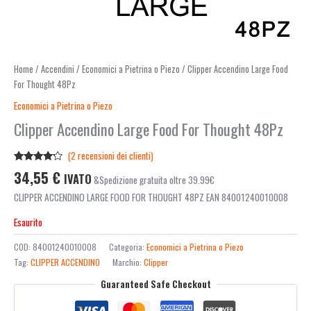
Home
/
Accendini
/
Economici a Pietrina o Piezo
/ Clipper Accendino Large Food
For Thought 48Pz
Economici a Pietrina o Piezo
Clipper Accendino Large Food For Thought 48Pz
(
2
recensioni dei clienti)
Valutato
2
34,55
€
IVATO
&Spedizione gratuita oltre 39.99€
4.00
su
5 su
CLIPPER ACCENDINO LARGE FOOD FOR THOUGHT 48PZ EAN 84001240010008
base di
recensioni
Esaurito
COD:
84001240010008
Categoria:
Economici a Pietrina o Piezo
Tag:
CLIPPER ACCENDINO
Marchio:
Clipper
Guaranteed Safe Checkout