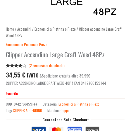
Home
/
Accendini
/
Economici a Pietrina o Piezo
/ Clipper Accendino Large Graff
Weed 48Pz
Economici a Pietrina o Piezo
Clipper Accendino Large Graff Weed 48Pz
(
2
recensioni dei clienti)
Valutato
2
34,55
€
IVATO
&Spedizione gratuita oltre 39.99€
4.00
su
5 su
CLIPPER ACCENDINO LARGE GRAFF WEED 48PZ EAN 8412766159144
base di
recensioni
Esaurito
COD:
8412766159144
Categoria:
Economici a Pietrina o Piezo
Tag:
CLIPPER ACCENDINO
Marchio:
Clipper
Guaranteed Safe Checkout