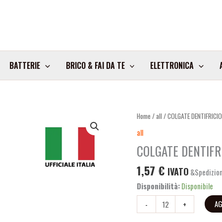
BATTERIE
BRICO & FAI DA TE
ELETTRONICA
COLGATE
Home
/
all
/ COLGATE DENTIFRICI
DENTIFRICIO
all
TRIPLE
COLGATE DENTIFR
ACTION
75ML
1,57
€
IVATO
&Spedizion
ART.61033631
Disponibilità:
Disponibile
quantità
AG
-
+