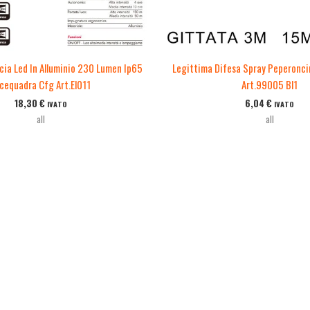
cia Led In Alluminio 230 Lumen Ip65
Legittima Difesa Spray Peperonci
cequadra Cfg Art.El011
Art.99005 Bl1
18,30
€
6,04
€
IVATO
IVATO
all
all