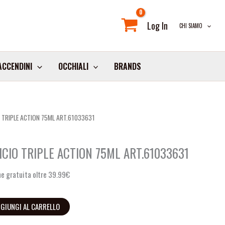
Log In
CHI SIAMO
ACCENDINI
OCCHIALI
BRANDS
O TRIPLE ACTION 75ML ART.61033631
ICIO TRIPLE ACTION 75ML ART.61033631
e gratuita oltre 39.99€
GIUNGI AL CARRELLO