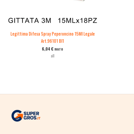
Legittima Difesa Spray Peperoncino 15Ml Legale
Art.96101 Bl1
6,04
€
IVATO
all