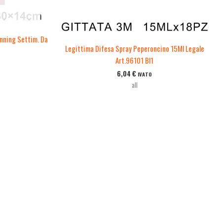
ning Settim. Da
Legittima Difesa Spray Peperoncino 15Ml Legale
Art.96101 Bl1
6,04
€
IVATO
all