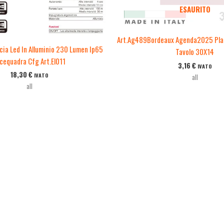
ESAURITO
Art.Ag489Bordeaux Agenda2025 Plan
cia Led In Alluminio 230 Lumen Ip65
Tavolo 30X14
cequadra Cfg Art.El011
3,16
€
IVATO
18,30
€
IVATO
all
all