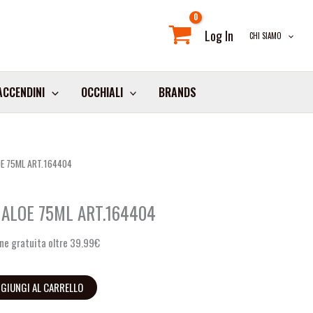
Log In
CHI SIAMO
ACCENDINI
OCCHIALI
BRANDS
OE 75ML ART.164404
ALOE 75ML ART.164404
ne gratuita oltre 39.99€
GIUNGI AL CARRELLO