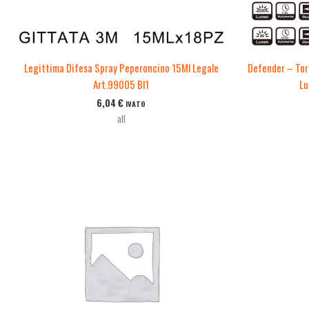
Legittima Difesa Spray Peperoncino 15Ml Legale
Defender – Tor
Art.99005 Bl1
Lu
6,04
€
IVATO
all