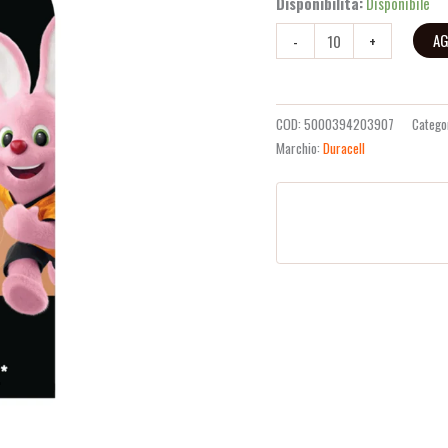
Disponibilità:
Disponibile
AG
-
+
COD:
5000394203907
Catego
Marchio:
Duracell