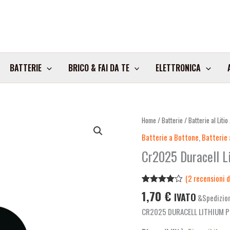
BATTERIE
BRICO & FAI DA TE
ELETTRONICA
Cr2025
Home
/
Batterie
/
Batterie al Litio
Duracell
Batterie a Bottone
,
Batterie a
Lithium
Cr2025 Duracell L
Pila
Bl2
(
2
recensioni de
quantità
Valutato
2
1,70
€
IVATO
&Spedizion
4.00
su
5 su
CR2025 DURACELL LITHIUM P
base di
recensioni