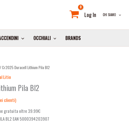
Log In
CHI SIAMO
ACCENDINI
OCCHIALI
BRANDS
/ Cr2025 Duracell Lithium Pila Bl2
l Litio
ithium Pila Bl2
i clienti)
e gratuita oltre 39.99€
ILA BL2 EAN 5000394203907