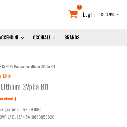
Log In
CHI SIAMO
ACCENDINI
OCCHIALI
BRANDS
/ Cr2025 Panasonic Lithium 3Vpila Bl1
l Litio
Lithium 3Vpila Bl1
i clienti)
ne gratuita oltre 39.99€
3VPILA BL1 EAN 5410853053620