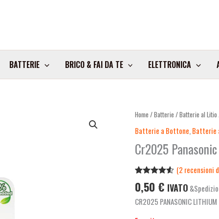
BATTERIE
BRICO & FAI DA TE
ELETTRONICA
Home
/
Batterie
/
Batterie al Litio
Batterie a Bottone
,
Batterie a
Cr2025 Panasonic 
(
2
recensioni de
Valutato
2
0,50
€
IVATO
&Spedizio
4.50
su 5
su base
CR2025 PANASONIC LITHIUM 
di
recensioni