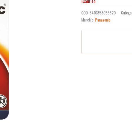
Esaurito
COD:
5410853053620
Catego
Marchio:
Panasonic