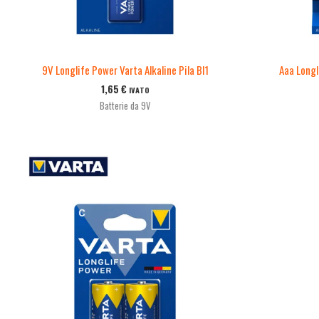
9V Longlife Power Varta Alkaline Pila Bl1
Aaa Longli
1,65
€
IVATO
Batterie da 9V