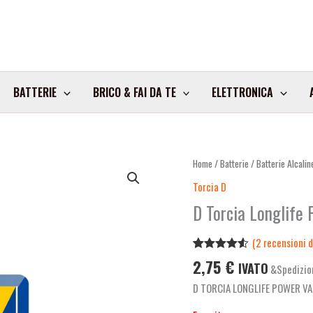
BATTERIE
BRICO & FAI DA TE
ELETTRONICA
Home
/
Batterie
/
Batterie Alcalin
Torcia D
D Torcia Longlife 
(
2
recensioni de
Valutato
2
2,75
€
IVATO
&Spedizio
4.50
su 5
su base
D TORCIA LONGLIFE POWER V
di
recensioni