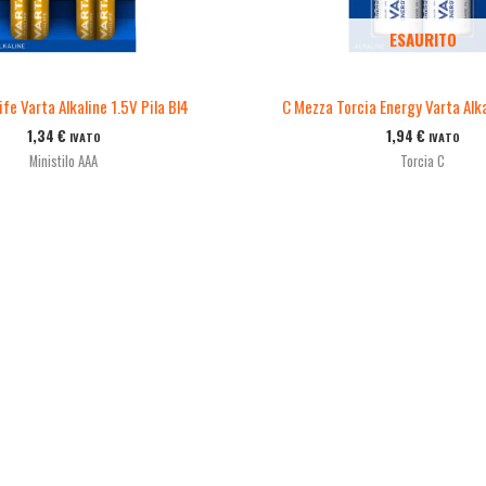
ESAURITO
fe Varta Alkaline 1.5V Pila Bl4
C Mezza Torcia Energy Varta Alka
1,34
€
1,94
€
IVATO
IVATO
Ministilo AAA
Torcia C