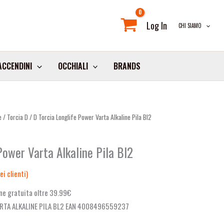
Log In
CHI SIAMO
ACCENDINI
OCCHIALI
BRANDS
e
/
Torcia D
/ D Torcia Longlife Power Varta Alkaline Pila Bl2
Power Varta Alkaline Pila Bl2
i clienti)
ne gratuita oltre 39.99€
ARTA ALKALINE PILA BL2 EAN 4008496559237