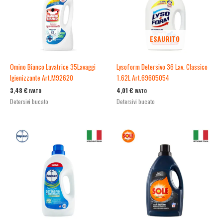
ESAURITO
Omino Bianco Lavatrice 35Lavaggi
Lysoform Detersivo 36 Lav. Classico
Igienizzante Art.M92620
1.62L Art.69605054
3,48
€
4,01
€
IVATO
IVATO
Detersivi bucato
Detersivi bucato