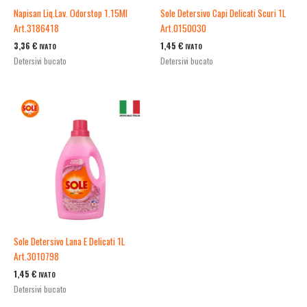
Napisan Liq.Lav. Odorstop 1.15Ml
Sole Detersivo Capi Delicati Scuri 1L
Art.3186418
Art.0150030
3,36
€
1,45
€
IVATO
IVATO
Detersivi bucato
Detersivi bucato
Sole Detersivo Lana E Delicati 1L
Art.3010798
1,45
€
IVATO
Detersivi bucato