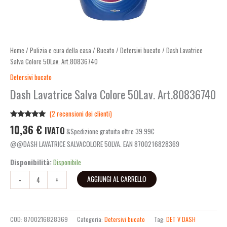
Home
/
Pulizia e cura della casa
/
Bucato
/
Detersivi bucato
/ Dash Lavatrice
Salva Colore 50Lav. Art.80836740
Detersivi bucato
Dash Lavatrice Salva Colore 50Lav. Art.80836740
(
2
recensioni dei clienti)
Valutato
2
10,36
€
IVATO
&Spedizione gratuita oltre 39.99€
5.00
su 5
su base di
@@DASH LAVATRICE SALVACOLORE 50LVA. EAN 8700216828369
recensioni
Disponibilità:
Disponibile
AGGIUNGI AL CARRELLO
-
+
COD:
8700216828369
Categoria:
Detersivi bucato
Tag:
DET V DASH