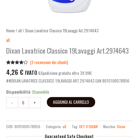
Home
/
all
/ Dixan Lavatrice Classico 19Lavaggi Art.2974643
all
Dixan Lavatrice Classico 19Lavaggi Art.2974643
(
2
recensioni dei clienti)
Valutato
2
4,26
€
IVATO
&Spedizione gratuita oltre 39.99€
4.00
su
5 su
##DIXAN LAVATRICE CLASSICO 19LAVAGGI ART.2974643 EAN 8015100578856
base di
recensioni
Disponibilità:
Disponibile
AGGIUNGI AL CARRELLO
-
+
COD:
8015100578856
Categoria:
all
Tag:
DET V DIXAN
Marchio:
Dixan
Guaranteed Safe Checkout