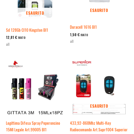
ESAURITO
ESAURITO
Duracell 1616 Bl1
Sd 128Gb Cl10 Kingston Bl1
1,50
€
IVATO
12,81
€
IVATO
all
all
ESAURITO
Legittima Difesa Spray Peperoncino
433,92-868Mhz Multi-Key
15Ml Legale Art.99005 Bl1
Radiocomando Art.Suprf004 Superior