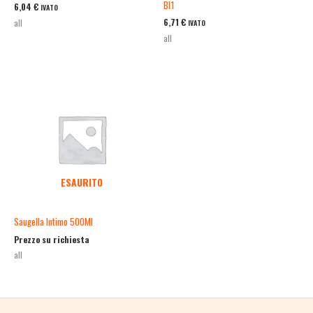
Bl1
6,04
€
IVATO
6,71
€
all
IVATO
all
ESAURITO
Saugella Intimo 500Ml
Prezzo su richiesta
all