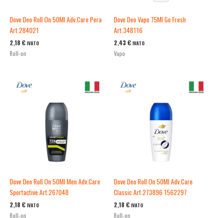
Dove Deo Roll On 50Ml Adv.Care Pera
Dove Deo Vapo 75Ml Go Fresh
Art.284021
Art.348116
2,18
€
2,43
€
IVATO
IVATO
Roll-on
Vapo
Dove Deo Roll On 50Ml Men Adv.Care
Dove Deo Roll On 50Ml Adv.Care
Sportactive Art.267048
Classic Art.273896 1562297
2,18
€
2,18
€
IVATO
IVATO
Roll-on
Roll-on