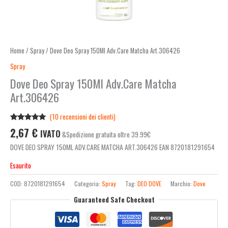
Home
/
Spray
/ Dove Deo Spray 150Ml Adv.Care Matcha Art.306426
Spray
Dove Deo Spray 150Ml Adv.Care Matcha
Art.306426
(
10
recensioni dei clienti)
Valutato
10
2,67
€
IVATO
&Spedizione gratuita oltre 39.99€
4.80
su 5
su base
DOVE DEO SPRAY 150ML ADV.CARE MATCHA ART.306426 EAN 8720181291654
di
recensioni
Esaurito
COD:
8720181291654
Categoria:
Spray
Tag:
DEO DOVE
Marchio:
Dove
Guaranteed Safe Checkout