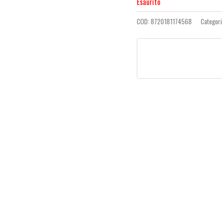
Esaurito
COD:
8720181174568
Categor