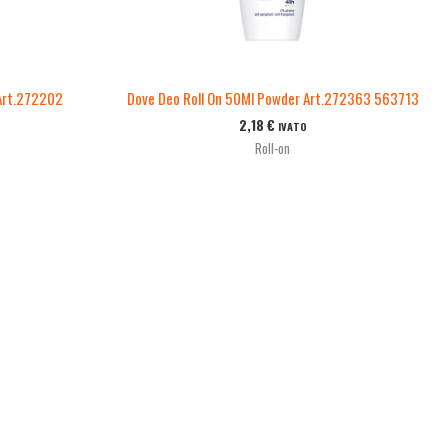
 Art.272202
Dove Deo Roll On 50Ml Powder Art.272363 563713
2,18
€
IVATO
Roll-on