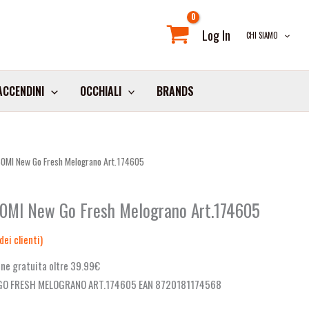
Log In
CHI SIAMO
ACCENDINI
OCCHIALI
BRANDS
50Ml New Go Fresh Melograno Art.174605
50Ml New Go Fresh Melograno Art.174605
ei clienti)
ne gratuita oltre 39.99€
GO FRESH MELOGRANO ART.174605 EAN 8720181174568