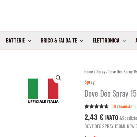
BATTERIE
BRICO & FAI DA TE
ELETTRONICA
Home
/
Spray
/ Dove Deo Spray 1
Spray
Dove Deo Spray 1
(
10
recensioni d
Valutato
10
2,43
€
IVATO
&Spedizio
4.60
su 5
su base
DOVE DEO SPRAY 150ML NEW 
di
recensioni