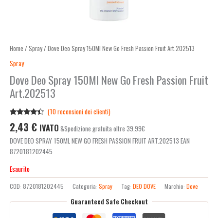
Home
/
Spray
/ Dove Deo Spray 150Ml New Go Fresh Passion Fruit Art.202513
Spray
Dove Deo Spray 150Ml New Go Fresh Passion Fruit
Art.202513
(
10
recensioni dei clienti)
Valutato
10
2,43
€
IVATO
&Spedizione gratuita oltre 39.99€
4.20
su 5
su base
DOVE DEO SPRAY 150ML NEW GO FRESH PASSION FRUIT ART.202513 EAN
di
recensioni
8720181202445
Esaurito
COD:
8720181202445
Categoria:
Spray
Tag:
DEO DOVE
Marchio:
Dove
Guaranteed Safe Checkout