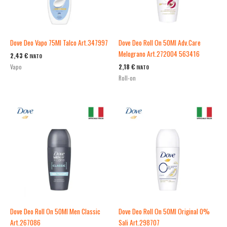
Dove Deo Vapo 75Ml Talco Art.347997
Dove Deo Roll On 50Ml Adv.Care
Melograno Art.272004 563416
2,43
€
IVATO
2,18
€
Vapo
IVATO
Roll-on
Dove Deo Roll On 50Ml Men Classic
Dove Deo Roll On 50Ml Original 0%
Art.267086
Sali Art.298707