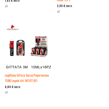
1,83
€
IVATO
2,55
€
all
IVATO
all
Legittima Difesa Spray Peperoncino
15Ml Legale Art.96101 Bl1
6,04
€
IVATO
all