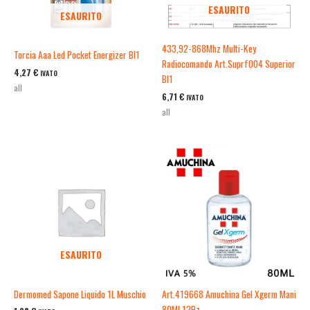
ESAURITO
ESAURITO
433,92-868Mhz Multi-Key
Torcia Aaa Led Pocket Energizer Bl1
Radiocomando Art.Suprf004 Superior
4,27
€
IVATO
Bl1
all
6,71
€
IVATO
all
ESAURITO
Dermomed Sapone Liquido 1L Muschio
Art.419668 Amuchina Gel Xgerm Mani
80Ml 12Pz