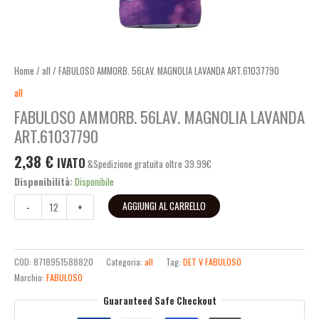
Home
/
all
/ FABULOSO AMMORB. 56LAV. MAGNOLIA LAVANDA ART.61037790
all
FABULOSO AMMORB. 56LAV. MAGNOLIA LAVANDA
ART.61037790
2,38
€
IVATO
&Spedizione gratuita oltre 39.99€
Disponibilità:
Disponibile
AGGIUNGI AL CARRELLO
-
+
COD:
8718951588820
Categoria:
all
Tag:
DET V FABULOSO
Marchio:
FABULOSO
Guaranteed Safe Checkout