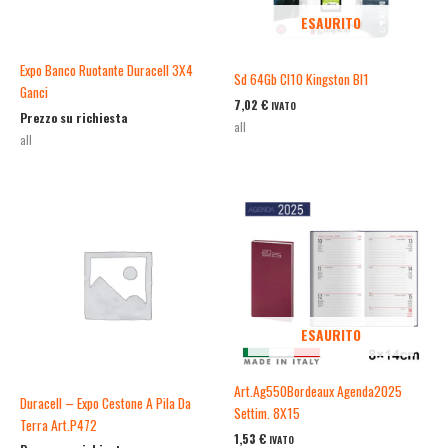
ESAURITO
Expo Banco Ruotante Duracell 3X4
Sd 64Gb Cl10 Kingston Bl1
Ganci
7,02
€
IVATO
Prezzo su richiesta
all
all
ESAURITO
Art.Ag550Bordeaux Agenda2025
Duracell – Expo Cestone A Pila Da
Settim. 8X15
Terra Art.P472
1,53
€
IVATO