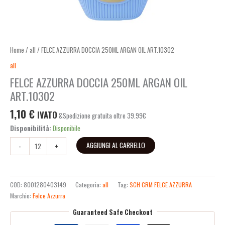
Home
/
all
/ FELCE AZZURRA DOCCIA 250ML ARGAN OIL ART.10302
all
FELCE AZZURRA DOCCIA 250ML ARGAN OIL
ART.10302
1,10
€
IVATO
&Spedizione gratuita oltre 39.99€
Disponibilità:
Disponibile
AGGIUNGI AL CARRELLO
-
+
COD:
8001280403149
Categoria:
all
Tag:
SCH CRM FELCE AZZURRA
Marchio:
Felce Azzurra
Guaranteed Safe Checkout