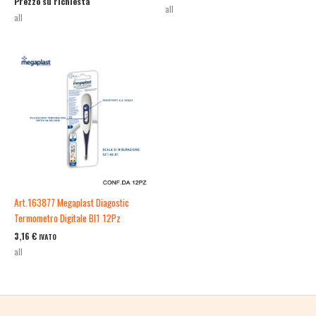
Prezzo su richiesta
all
all
Art.163877 Megaplast Diagostic
Termometro Digitale Bl1 12Pz
3,16
€
IVATO
all