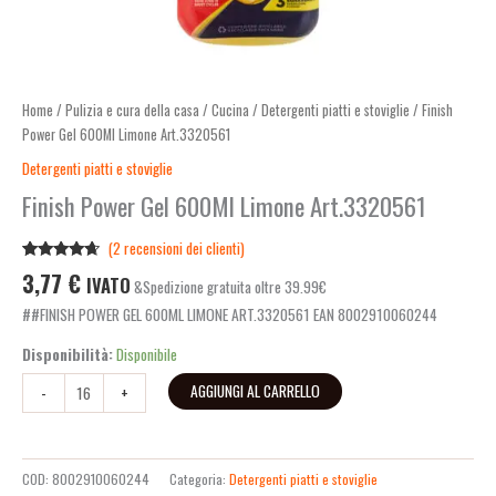
Home
/
Pulizia e cura della casa
/
Cucina
/
Detergenti piatti e stoviglie
/ Finish
Power Gel 600Ml Limone Art.3320561
Detergenti piatti e stoviglie
Finish Power Gel 600Ml Limone Art.3320561
(
2
recensioni dei clienti)
Valutato
2
3,77
€
IVATO
&Spedizione gratuita oltre 39.99€
4.50
su 5
su base
##FINISH POWER GEL 600ML LIMONE ART.3320561 EAN 8002910060244
di
recensioni
Disponibilità:
Disponibile
AGGIUNGI AL CARRELLO
-
+
COD:
8002910060244
Categoria:
Detergenti piatti e stoviglie