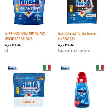
///##FINISH QUANTUM 18TABS
Finish Ultimate 16Tabs Limone
LIMONE ART.3310013
Art.3280934
4,26
€
4,26
€
IVATO
IVATO
all
Detergenti piatti e stoviglie
ESAURITO